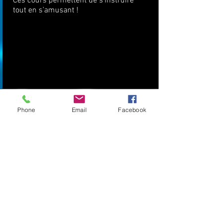
Ces cours permettent de s’instruire
tout en s’amusant !
Phone
Email
Facebook
Spécial crèche
" A LA DECOUVERTE DU CLOWN "
« Carotte la clownette » s’habille et se
maquille devant les enfants pour une
approche pédagogique des tout-
petits !
Une fois les liens crées, les enfants
participent à un spectacle de magie